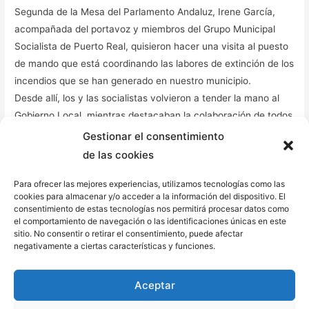
Segunda de la Mesa del Parlamento Andaluz, Irene García,
acompañada del portavoz y miembros del Grupo Municipal
Socialista de Puerto Real, quisieron hacer una visita al puesto
de mando que está coordinando las labores de extinción de los
incendios que se han generado en nuestro municipio.
Desde allí, los y las socialistas volvieron a tender la mano al
Gobierno Local, mientras destacaban la colaboración de todos
los agentes y la solidaridad del pueblo puertorrealeño y a su
Gestionar el consentimiento
vez agradecían a quienes han trabajado en las labores de
de las cookies
extinción del fuego.
Para ofrecer las mejores experiencias, utilizamos tecnologías como las
A su vez, desde el PSOE se ha pedido mucha precaución a la
cookies para almacenar y/o acceder a la información del dispositivo. El
ciudadanía y que no se acerquen a las zonas afectadas en las
consentimiento de estas tecnologías nos permitirá procesar datos como
que los y las profesionales continúan trabajando, ya que el
el comportamiento de navegación o las identificaciones únicas en este
sitio. No consentir o retirar el consentimiento, puede afectar
acudir ahora a las zonas puede suponer un peligro para la
negativamente a ciertas características y funciones.
integridad física.
Entre todas y todos tenemos que trabajar desde ya en un plan
Aceptar
de reforestación de las zonas afectadas para que el pulmón
de la Bahía de Cádiz se recupere lo más pronto posible.