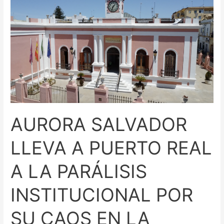
SALVADOR
LLEVA
A
PUERTO
REAL
A
LA
PARÁLISIS
INSTITUCIONAL
AURORA SALVADOR
POR
SU
LLEVA A PUERTO REAL
CAOS
EN
A LA PARÁLISIS
LA
GESTIÓN
INSTITUCIONAL POR
SU CAOS EN LA