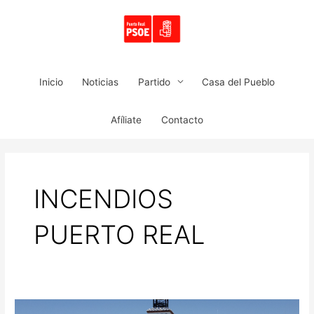
Ir
al
contenido
Inicio
Noticias
Partido
Casa del Pueblo
Afíliate
Contacto
INCENDIOS
PUERTO REAL
AURORA