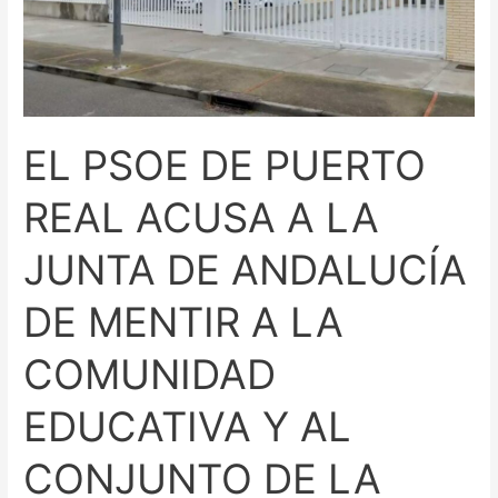
ACUSA
A
LA
JUNTA
DE
EL PSOE DE PUERTO
ANDALUCÍA
DE
REAL ACUSA A LA
MENTIR
A
JUNTA DE ANDALUCÍA
LA
COMUNIDAD
DE MENTIR A LA
EDUCATIVA
Y
COMUNIDAD
AL
CONJUNTO
EDUCATIVA Y AL
DE
LA
CONJUNTO DE LA
SOCIEDAD