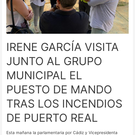
PUESTO
DE
MANDO
TRAS
LOS
IRENE GARCÍA VISITA
INCENDIOS
DE
JUNTO AL GRUPO
PUERTO
REAL
MUNICIPAL EL
PUESTO DE MANDO
TRAS LOS INCENDIOS
DE PUERTO REAL
Esta mañana la parlamentaria por Cádiz y Vicepresidenta