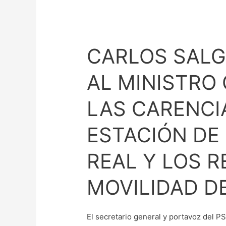
CARLOS
SALGUERO
CARLOS SAL
TRASLADA
AL
AL MINISTRO
MINISTRO
ÓSCAR
LAS CARENCI
PUENTE
LAS
ESTACIÓN DE
CARENCIAS
DE
REAL Y LOS R
LA
ESTACIÓN
MOVILIDAD D
DE
RENFE
EN
El secretario general y portavoz del P