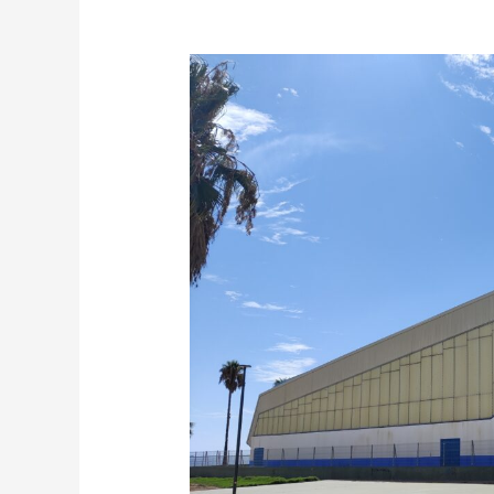
EL
PSOE
DE
PUERTO
REAL
VALORA
POSITIVAMENTE
EL
ANUNCIO
DEL
AYUNTAMIENTO
CON
RESPECTO
AL
PABELLÓN