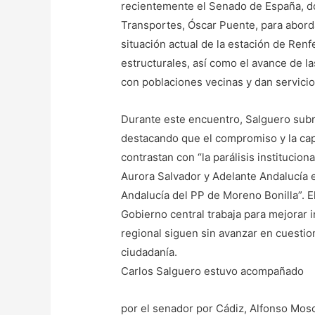
PUERTO
recientemente el Senado de España, d
REAL
Transportes, Óscar Puente, para abordar
Y
situación actual de la estación de Renf
LOS
estructurales, así como el avance de 
RETOS
con poblaciones vecinas y dan servici
DE
MOVILIDAD
Durante este encuentro, Salguero subr
DEL
destacando que el compromiso y la ca
MUNICIPIO
contrastan con “la parálisis institucio
Aurora Salvador y Adelante Andalucía e
Andalucía del PP de Moreno Bonilla”. El
Gobierno central trabaja para mejorar i
regional siguen sin avanzar en cuestio
ciudadanía.
Carlos Salguero estuvo acompañado
por el senador por Cádiz, Alfonso Mos