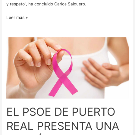
y respeto”, ha concluido Carlos Salguero.
Leer más »
EL
PSOE
DE
PUERTO
REAL
PRESENTA
UNA
MOCIÓN
AL
EL PSOE DE PUERTO
PLENO
EN
REAL PRESENTA UNA
DEFENSA
DE