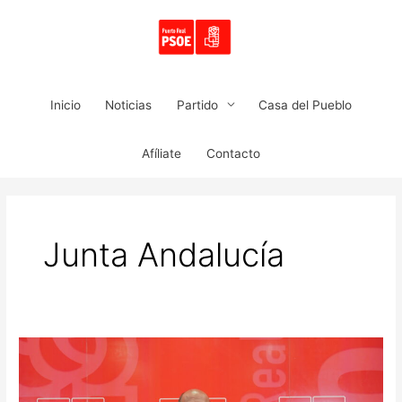
Ir
al
contenido
Inicio
Noticias
Partido
Casa del Pueblo
Afíliate
Contacto
Junta Andalucía
EL
PSOE
DE