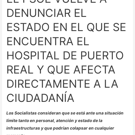
QUE
DENUNCIAR EL
SE
ENCUENTRA
ESTADO EN EL QUE SE
EL
HOSPITAL
ENCUENTRA EL
DE
PUERTO
HOSPITAL DE PUERTO
REAL
REAL Y QUE AFECTA
Y
QUE
DIRECTAMENTE A LA
AFECTA
DIRECTAMENTE
CIUDADANÍA
A
LA
CIUDADANÍA
Los Socialistas consideran que se está ante una situación
límite tanto en personal, atención y estado de la
infraestructuras y que podrían colapsar en cualquier