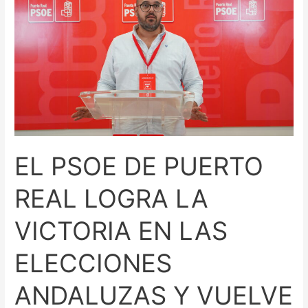
PUERTO
REAL
LOGRA
LA
VICTORIA
EN
LAS
ELECCIONES
ANDALUZAS
EL PSOE DE PUERTO
Y
VUELVE
REAL LOGRA LA
A
SER
VICTORIA EN LAS
LA
PRIMERA
ELECCIONES
FUERZA
EN
ANDALUZAS Y VUELVE
EL