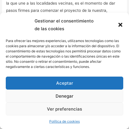
la que une a las localidades vecinas, es el momento de dar
pasos firmes para comenzar el proyecto de la nuestra,
queremos saber los plazos que maneja el gobierno andaluz y
Gestionar el consentimiento
sus delegados en la provincia.” Comentó Salguero.
de las cookies
A su vez, han anunciado también que de cara al pleno de
Para ofrecer las mejores experiencias, utilizamos tecnologías como las
Puerto Real del mes de octubre presentarán una propuesta
cookies para almacenar y/o acceder a la información del dispositivo. El
consentimiento de estas tecnologías nos permitirá procesar datos como
que exponga estas dos reivindicaciones que se van a realizar.
el comportamiento de navegación o las identificaciones únicas en este
sitio. No consentir o retirar el consentimiento, puede afectar
negativamente a ciertas características y funciones.
“De cara a la moción que vamos a presentar y que habla de la
estación de autobuses y de la de trenes de nuestro municipio,
esperamos contar con el apoyo de todos los grupos
Aceptar
representados en el pleno.
Denegar
Queremos agradecer desde aquí la labor que está llevando a
Ver preferencias
cabo esta nueva plataforma, que se sumará a reivindicaciones
históricas de nuestro municipio y que junto con el trabajo del
Política de cookies
PSOE harán fuerza para mejorar un transporte en pro del