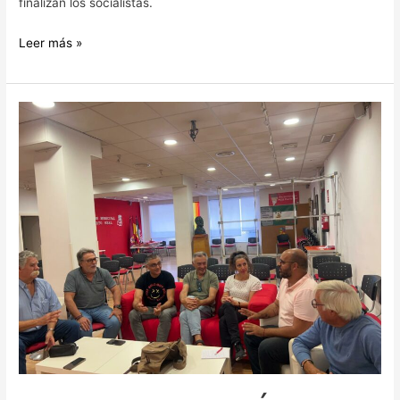
finalizan los socialistas.
Leer más »
EL
PSOE
SE
REÚNE
CON
LA
RECIÉN
CONSTITUIDA
‘PLATAFORMA
DEL
TRANSPORTE
PÚBLICO
DE