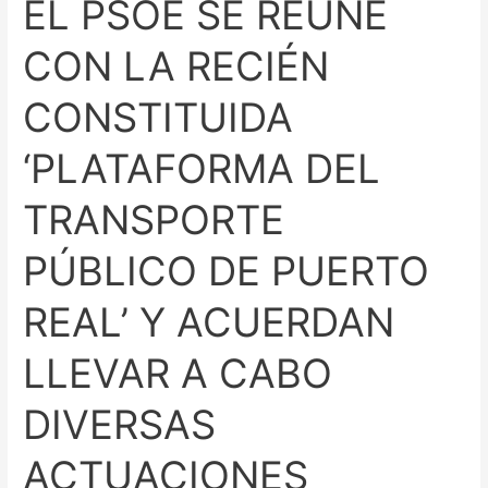
EL PSOE SE REÚNE
PUERTO
REAL’
CON LA RECIÉN
Y
ACUERDAN
CONSTITUIDA
LLEVAR
A
‘PLATAFORMA DEL
CABO
DIVERSAS
TRANSPORTE
ACTUACIONES
CONJUNTAS
PÚBLICO DE PUERTO
REAL’ Y ACUERDAN
LLEVAR A CABO
DIVERSAS
ACTUACIONES