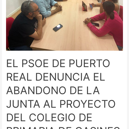
DENUNCIA
EL
ABANDONO
DE
LA
JUNTA
AL
PROYECTO
EL PSOE DE PUERTO
DEL
COLEGIO
REAL DENUNCIA EL
DE
PRIMARIA
ABANDONO DE LA
DE
CASINES
JUNTA AL PROYECTO
DEL COLEGIO DE