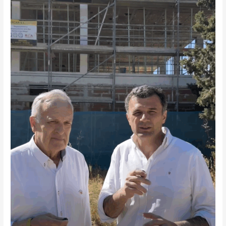
LLEGA
TARDE
Y
MAL
AL
IES
VIRGEN
DEL
CARMEN:
DOS
AÑOS
DE
RETRASO
Y
AHORA
PROPAGANDA
ELECTORAL