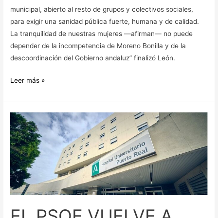
municipal, abierto al resto de grupos y colectivos sociales,
para exigir una sanidad pública fuerte, humana y de calidad.
La tranquilidad de nuestras mujeres —afirman— no puede
depender de la incompetencia de Moreno Bonilla y de la
descoordinación del Gobierno andaluz” finalizó León.
Leer más »
EL
PSOE
VUELVE
A
DENUNCIAR
EL
ESTADO
EN
EL PSOE VUELVE A
EL