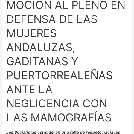
MOCIÓN AL PLENO EN
LAS
MUJERES
DEFENSA DE LAS
ANDALUZAS,
GADITANAS
MUJERES
Y
PUERTORREALEÑAS
ANDALUZAS,
ANTE
LA
GADITANAS Y
NEGLICENCIA
CON
PUERTORREALEÑAS
LAS
ANTE LA
MAMOGRAFÍAS
NEGLICENCIA CON
LAS MAMOGRAFÍAS
Los Socialistas consideran una falta de respeto hacia las