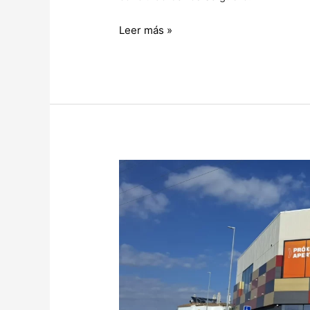
Leer más »
EL
PSOE
DE
PUERTO
REAL
SE
ALEGRA
POR