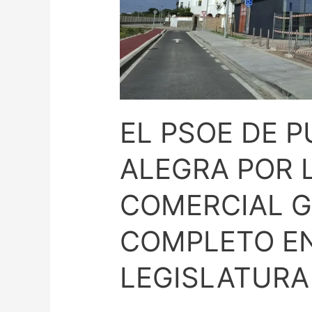
LA
NUEVA
ZONA
COMERCIAL
GESTIONADA
AL
COMPLETO
EL PSOE DE P
EN
LA
ALEGRA POR 
ANTERIOR
COMERCIAL G
LEGISLATURA
COMPLETO EN
LEGISLATURA