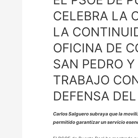
CORREOS
DE
CELEBRA LA 
RÍO
SAN
LA CONTINUI
PEDRO
OFICINA DE C
Y
DESTACA
SAN PEDRO Y
EL
TRABAJO
TRABAJO CO
CONJUNTO
EN
DEFENSA DEL
DEFENSA
DEL
BARRIO
Carlos Salguero subraya que la moviliz
permitido garantizar un servicio esenc